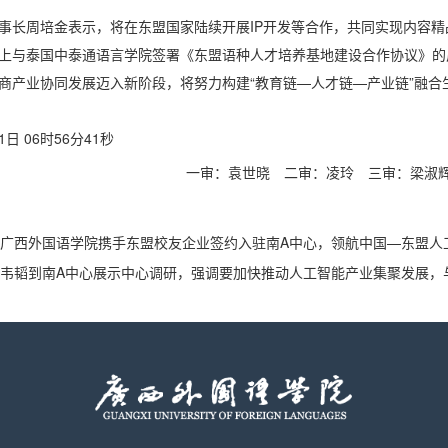
事长周培金表示，将在东盟国家陆续开展IP开发等合作，共同实现内容精
上与泰国中泰通语言学院签署《东盟语种人才培养基地建设合作协议》的
商产业协同发展迈入新阶段，将努力构建“教育链—人才链—产业链”融合
日 06时56分41秒
一审：袁世晓
二审：凌玲
三审：梁淑
| 广西外国语学院携手东盟校友企业签约入驻南A中心，领航中国—东盟人
刚、韦韬到南A中心展示中心调研，强调要加快推动人工智能产业集聚发展