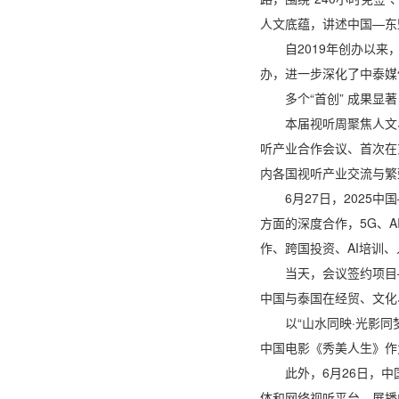
人文底蕴，讲述中国—东
自2019年创办以
办，进一步深化了中泰媒
多个“首创” 成果显著
本届视听周聚焦人文
听产业合作会议、首次在
内各国视听产业交流与繁
6月27日，202
方面的深度合作，5G、
作、跨国投资、AI培训
当天，会议签约项目
中国与泰国在经贸、文化
以“山水同映·光影
中国电影《秀美人生》作
此外，6月26日，
体和网络视听平台，展播