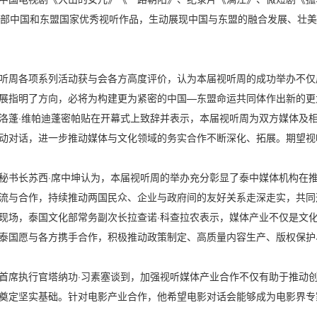
8部中国和东盟国家优秀视听作品，生动展现中国与东盟的融合发展、壮
听周各项系列活动获与会各方高度评价，认为本届视听周的成功举办不仅
展指明了方向，必将为构建更为紧密的中国—东盟命运共同体作出新的更
洛蓬·维帕迪蓬密帕贴在开幕式上致辞并表示，本届视听周为双方媒体及
动对话，进一步推动媒体与文化领域的务实合作不断深化、拓展。期望视
秘书长苏西·席中坤认为，本届视听周的举办充分彰显了泰中媒体机构在
流与合作，持续推动两国民众、企业与政府间的友好关系走深走实，共同
现场，泰国文化部常务副次长拉查诺·科查拉农表示，媒体产业不仅是文
泰国愿与各方携手合作，积极推动政策制定、高质量内容生产、版权保护
首席执行官塔纳功·习素塞谈到，加强视听媒体产业合作不仅有助于推动
奠定坚实基础。针对电影产业合作，他希望电影对话会能够成为电影界专