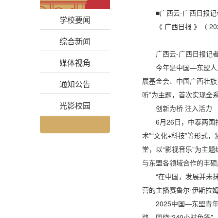
■广西云-广西日报记者
学校要闻
《 广西日报 》（ 20
综合新闻
广西云-广西日报记者 
媒体视角
今年是中国—东盟人
展基金会、中国广西壮族
通知公告
听”为主题，首次实现全
光影校园
创新为桥 注入活力
6月26日，中泰两
术”“文化+科技”等形
堂，以“影视音乐”为主
与东盟各领域合作的丰硕
“在中国，发展并未
营的主播赛鲁尔·伊斯拉
2025中国—东盟
路，围绕“240小时免