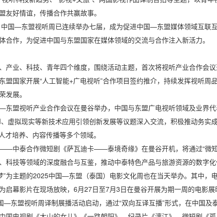
盟友好情谊，传播合作共赢故事。
来，中国—东盟视听周已连续举办七届，成为促进中国—东盟媒体领域互联
体合作，为促进中国与东盟国家在媒体领域的交流与合作注入新活力。
、产业、科技、青年四个维度，围绕活动主题，首次将视听产业合作会议
东盟国家开展“人工智能+广电视听”合作项目签约推介，持续发挥视听周
荣发展。
5中国—东盟视听产业合作会议在曼谷举办，中国与东盟广电视听领域及业界
AI、虚拟现实等新技术应用引领创新发展等议题深入交流，积极推动务实
、人才培养、内容传播等多个领域。
——中泰合作微短剧《萨瓦迪卡——泰境奇缘》在曼谷开机，将通过“微短剧
、科技等领域的深度融合与互鉴，推动中泰特色产品与旅游资源的数字化传
同梦”为主题的2025中国—东盟（泰国）电影文化周也在当天举办。其中，
为启幕影片在现场放映，6月27日至7月3日在曼谷开展为期一周的电影展
中国—东盟视听周译制展播活动启动，通过“双向互译互播”形式，在中国
中国电视剧《大山的女儿》《一路朝阳》、纪录片《漓江》、微短剧《孤