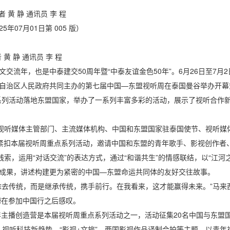
 黄 静 通讯员 李 程
25年07月01日第 005 版）
黄 静 通讯员 李 程
文交流年，也是中泰建交50周年暨“中泰友谊金色50年”。6月26日至7
自治区人民政府共同主办的第七届中国—东盟视听周在泰国曼谷举办开幕
系列活动落地东盟国家，举办了一系列丰富多彩的活动，展示了视听合作
国视听媒体主管部门、主流媒体机构、中国和东盟国家驻泰国使节、视听媒
式，紧扣本届视听周重点系列活动，邀请中国和东盟的青年歌手、影视创作者
题线索，运用“对话交流”的表达方式，通过“和谐共生”的情感联结，以“江
成果，讲述构建更为紧密的中国—东盟命运共同体的友好交往故事。
抹去传统，而是继承传统，携手前行。在我看来，这才能赢得未来。”马来西
姆在参加中国行之后感叹。
青年主播创造营是本届视听周重点系列活动之一，活动征集20名中国与东
签”、视听科技新趋势、“影视+文旅”、两国影视作品译制合拍等主题，以