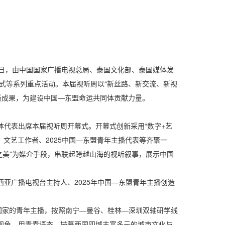
月2日，由中国国家广播电视总局、泰国文化部、泰国媒体发
式等系列重点活动。本届视听周以“新丝路、新交流、新视
新成果，为建设中国—东盟命运共同体贡献力量。
体代表出席本届视听周开幕式。开幕式创新采用“数字+艺
、文艺工作者、2025中国—东盟青年主播代表等齐聚一
河之美”为媒介手段，串联起跨越山海的视听叙事，展示中国
亚广播电视台主持人、2025年中国—东盟青年主播创造
盟国家的青年主播，按照南宁—曼谷、桂林—深圳双轴研学线
青年视角、用青春语态，描摹两国四城丰富多元的城市文化与