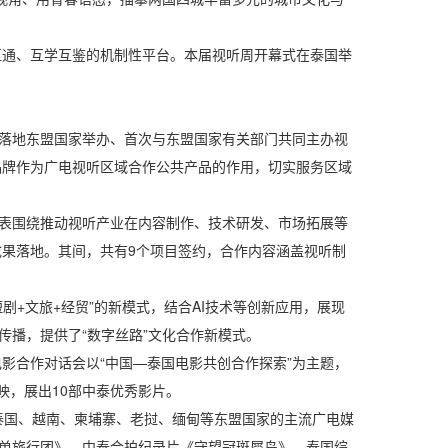
互通、互学互鉴的机制性平台。本届视听周开幕式在泰国举
落地东盟国家举办、首次与东盟国家有关部门共同主办视
品牌作为广电视听区域合作公共产品的作用，切实服务区域
代表围绕推动视听产业在内容制作、技术研发、市场拓展等
成果落地。其间，共有9个项目签约，合作内容涵盖视听制
+文旅+经贸”的新模式，结合AI技术等创新应用，展现
播，提供了“数字丝路”文化合作新模式。
电影合作对话会以“中国—泰国电影共创合作探索”为主题，
映，展出10部中泰优秀影片。
及泰国、越南、柬埔寨、老挝、缅甸等东盟国家的主流广电媒
单旅行团》，中泰合拍纪录片《守望冠斑犀鸟》、泰国综