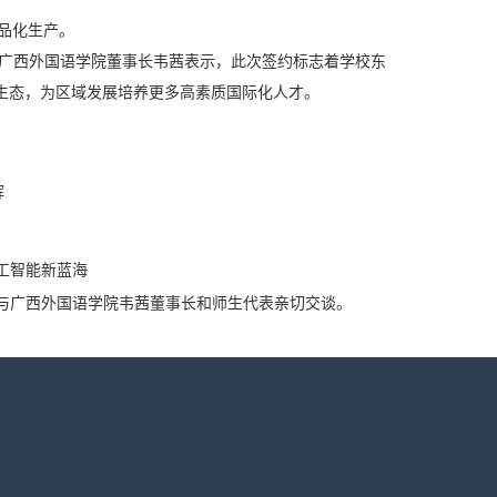
品化生产。
广西外国语学院董事长韦茜表示，此次签约标志着学校东
生态，为区域发展培养更多高素质国际化人才。
辉
工智能新蓝海
，与广西外国语学院韦茜董事长和师生代表亲切交谈。